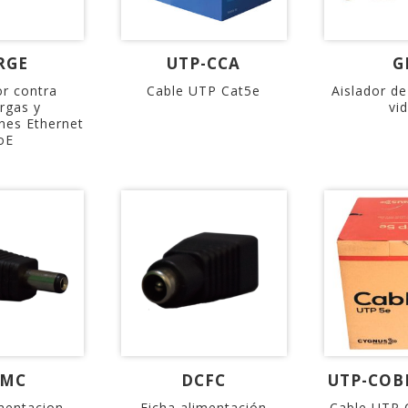
RGE
UTP-CCA
G
or contra
Cable UTP Cat5e
Aislador d
rgas y
vi
nes Ethernet
oE
CMC
DCFC
UTP-COBR
imentacion
Ficha alimentación
Cable UTP 