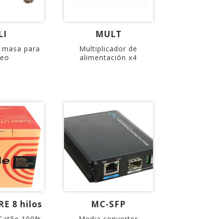
LI
MULT
e masa para
Multiplicador de
deo
alimentación x4
E 8 hilos
MC-SFP
Cat5e 100%
Media converter