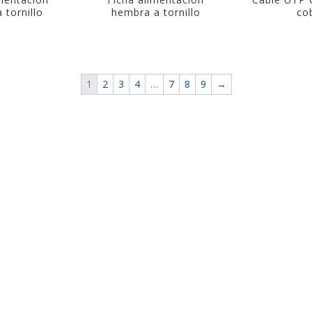
 tornillo
hembra a tornillo
co
1
2
3
4
…
7
8
9
→