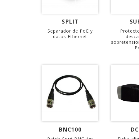
SPLIT
SU
Separador de PoE y
Protect
datos Ethernet
desca
sobretensio
P
BNC100
D
Patch Cord BNC 1m
Ficha al