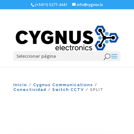
(+5411) 5277-4441
info@cygnus.la
Seleccionar página
Inicio
Cygnus Communications
/
/
Conectividad
Switch CCTV
/
/ SPLIT