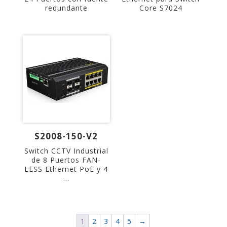
redundante
Core S7024
S2008-150-V2
Switch CCTV Industrial
de 8 Puertos FAN-
LESS Ethernet PoE y 4
...
1
2
3
4
5
→