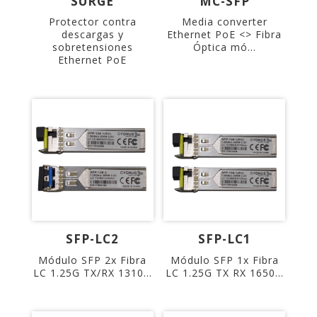
SURGE
MC-SFP
Protector contra
Media converter
descargas y
Ethernet PoE <> Fibra
sobretensiones
Óptica mó...
Ethernet PoE
SFP-LC2
SFP-LC1
Módulo SFP 2x Fibra
Módulo SFP 1x Fibra
LC 1.25G TX/RX 1310...
LC 1.25G TX RX 1650...