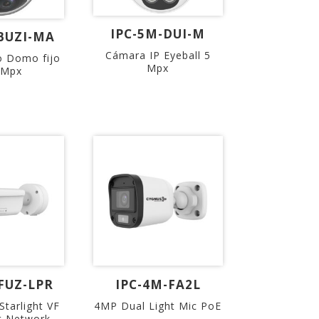
IPC-5M-DUI-M
BUZI-MA
Cámara IP Eyeball 5
o Domo fijo
Mpx
 Mpx
FUZ-LPR
IPC-4M-FA2L
tarlight VF
4MP Dual Light Mic PoE
t Network