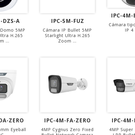
IPC-4M-
M-DZS-A
IPC-5M-FUZ
Cámara tip
IP 4
P Domo 5MP
Cámara IP Bullet 5MP
Ultra H.265
Starlight Ultra H.265
m ...
Zoom ...
-DA-ZERO
IPC-4M-FA-ZERO
IPC-4M-
4mm Eyeball
4MP Cygnus Zero Fixed
4MP Super S
PC
Bullet Network Camera
LPR Bulle