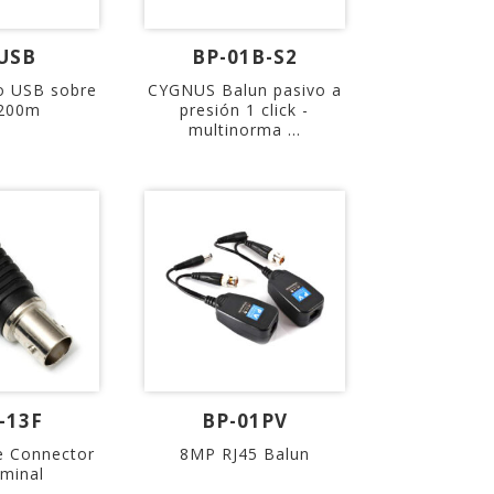
USB
BP-01B-S2
o USB sobre
CYGNUS Balun pasivo a
200m
presión 1 click -
multinorma ...
-13F
BP-01PV
 Connector
8MP RJ45 Balun
rminal