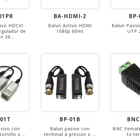
01PR
BA-HDMI-2
BP-
sivo HDCVI
Balun Activo HDMI
Balun Pasiv
egulador de
1080p 60mt
UTP 
n 36...
-01T
BP-01B
BNC
asivo con
Balun pasivo con
BNC Female
ornillo x ...
terminal a presion x ...
to te