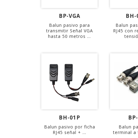
BP-VGA
BH-
Balun pasivo para
Balun pa
transmitir Señal VGA
RJ45 con r
hasta 50 metros ...
tensió
BH-01P
BP
Balun pasivo por ficha
Balun p
RJ45 señal + ...
terminal a t