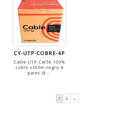
CY-UTP-COBRE-4P
Cable UTP Cat5e 100%
cobre x305m negro 4
pares (8 ...
1
2
→