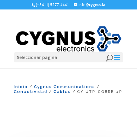
(+5411) 5277-4441
info@cygnus.la
Seleccionar página
Inicio
Cygnus Communications
/
/
Conectividad
Cables
/
/ CY-UTP-COBRE-4P