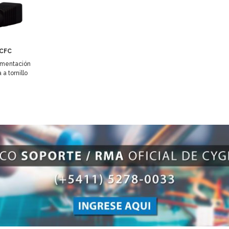
CFC
limentación
a tornillo