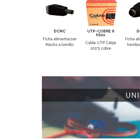
DCMC
UTP-COBRE 8
D
hilos
Ficha alimentacion
Ficha a
Cable UTP Cat5e
Macho a tornillo
hembra 
100% cobre