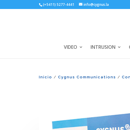
(+5411) 5277-4441
info@cygnus.la
VIDEO
INTRUSION
Inicio
Cygnus Communications
Con
/
/