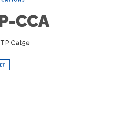
P-CCA
UTP Cat5e
ET