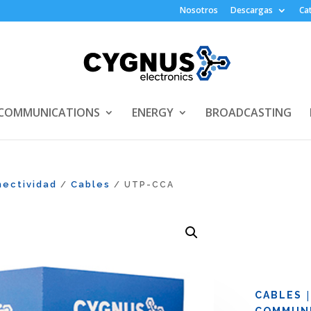
Nosotros
Descargas
Ca
COMMUNICATIONS
ENERGY
BROADCASTING
ectividad
Cables
/
/ UTP-CCA
CABLES
COMMUNI