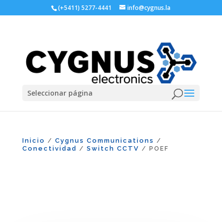
(+5411) 5277-4441
info@cygnus.la
Seleccionar página
Inicio
Cygnus Communications
/
/
Conectividad
Switch CCTV
/
/ POEF