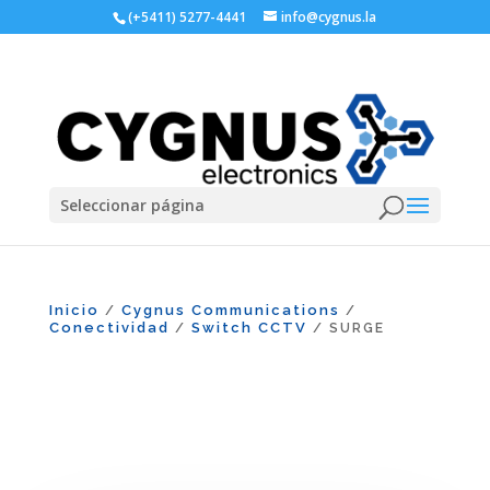
(+5411) 5277-4441
info@cygnus.la
Seleccionar página
Inicio
Cygnus Communications
/
/
Conectividad
Switch CCTV
/
/ SURGE