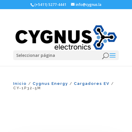
(+5411) 5277-4441
info@cygnus.la
Seleccionar página
Inicio
Cygnus Energy
Cargadores EV
/
/
/
CY-1P32-5M