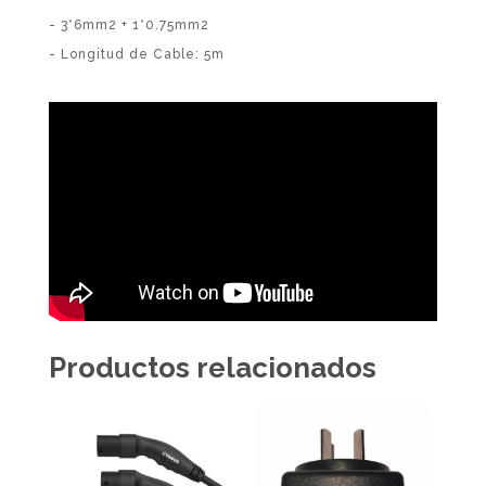
- 3*6mm2 + 1*0.75mm2
- Longitud de Cable: 5m
Productos relacionados