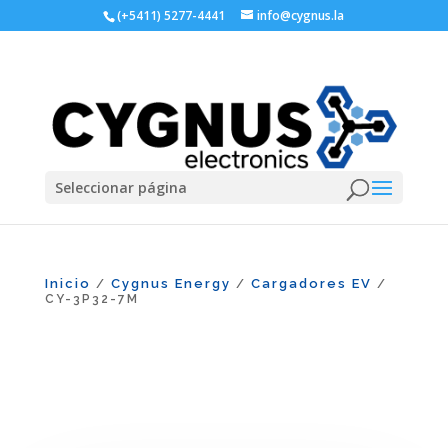
(+5411) 5277-4441
info@cygnus.la
Seleccionar página
Inicio
Cygnus Energy
Cargadores EV
/
/
/
CY-3P32-7M