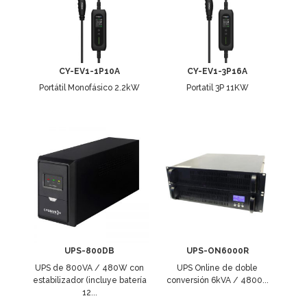
CY-EV1-1P10A
CY-EV1-3P16A
Portátil Monofásico 2.2kW
Portatil 3P 11KW
UPS-800DB
UPS-ON6000R
UPS de 800VA / 480W con
UPS Online de doble
estabilizador (incluye batería
conversión 6kVA / 4800...
12...