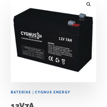
|
BATERÍAS
CYGNUS ENERGY
12V7A