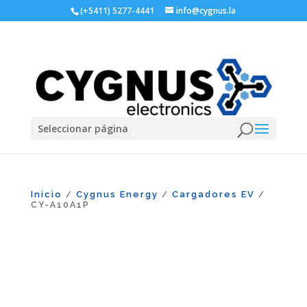
(+5411) 5277-4441
info@cygnus.la
Seleccionar página
Inicio
Cygnus Energy
Cargadores EV
/
/
/
CY-A10A1P