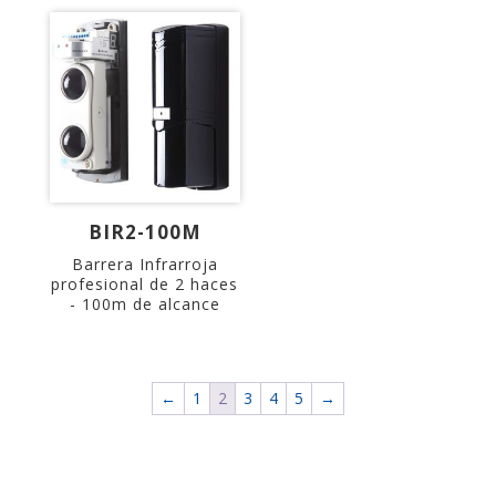
BIR2-100M
Barrera Infrarroja
profesional de 2 haces
- 100m de alcance
←
1
2
3
4
5
→