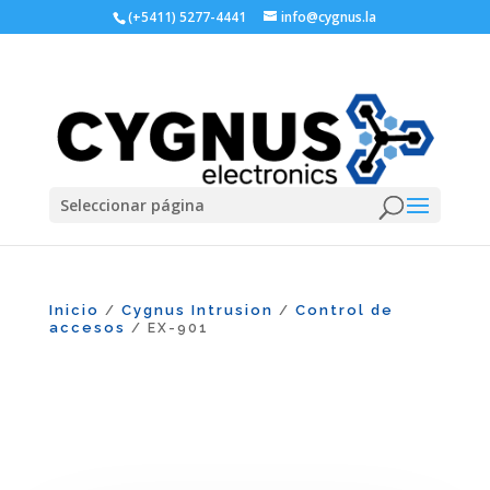
(+5411) 5277-4441
info@cygnus.la
Seleccionar página
Inicio
Cygnus Intrusion
Control de
/
/
accesos
/ EX-901