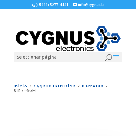
(+5411) 5277-4441
info@cygnus.la
Seleccionar página
Inicio
Cygnus Intrusion
Barreras
/
/
/
BIR2-60M