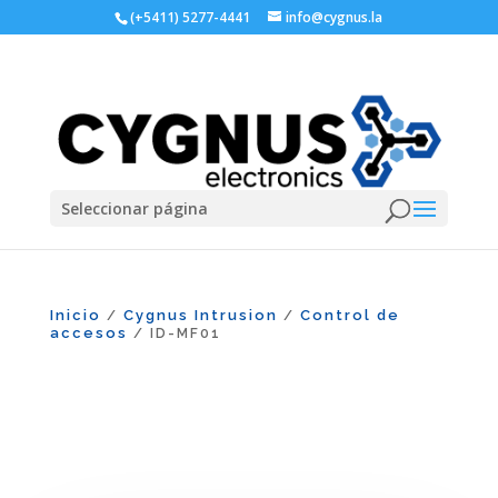
(+5411) 5277-4441
info@cygnus.la
Seleccionar página
Inicio
Cygnus Intrusion
Control de
/
/
accesos
/ ID-MF01