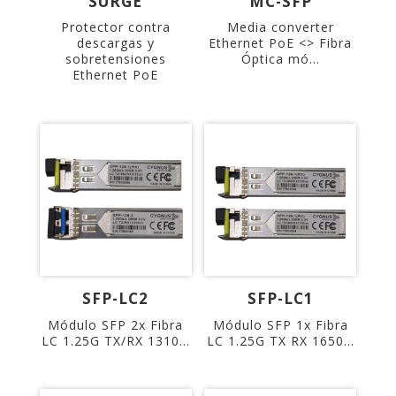
SURGE
MC-SFP
Protector contra
Media converter
descargas y
Ethernet PoE <> Fibra
sobretensiones
Óptica mó...
Ethernet PoE
SFP-LC2
SFP-LC1
Módulo SFP 2x Fibra
Módulo SFP 1x Fibra
LC 1.25G TX/RX 1310...
LC 1.25G TX RX 1650...