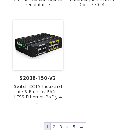
redundante
Core S7024
S2008-150-V2
Switch CCTV Industrial
de 8 Puertos FAN-
LESS Ethernet PoE y 4
...
1
2
3
4
5
→