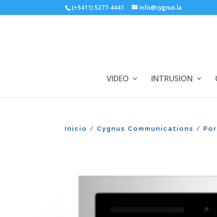
(+5411) 5277-4441
info@cygnus.la
VIDEO
INTRUSION
Inicio
Cygnus Communications
Po
/
/