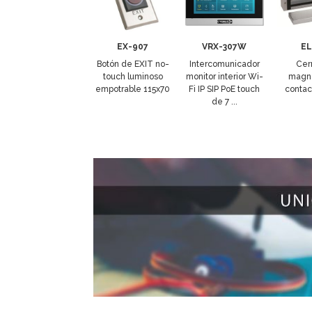
EX-907
VRX-307W
EL
Botón de EXIT no-
Intercomunicador
Cer
touch luminoso
monitor interior Wi-
magné
empotrable 115x70
Fi IP SIP PoE touch
contac
de 7 ...