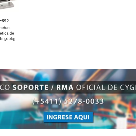
-500
radura
tica de
to 500kg