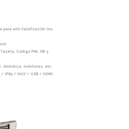
 para anti-falsificación (no
reo)
 Tarjeta, Código PIN, QR y
e, domótica, monitoreo, etc.
/ IP65 / IK07 / USB / HDMI