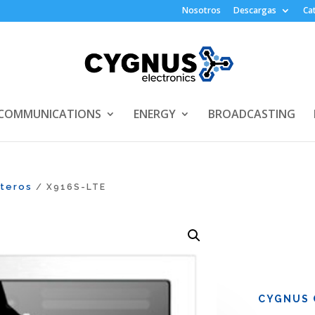
Nosotros
Descargas
Ca
COMMUNICATIONS
ENERGY
BROADCASTING
rteros
/ X916S-LTE
CYGNUS 