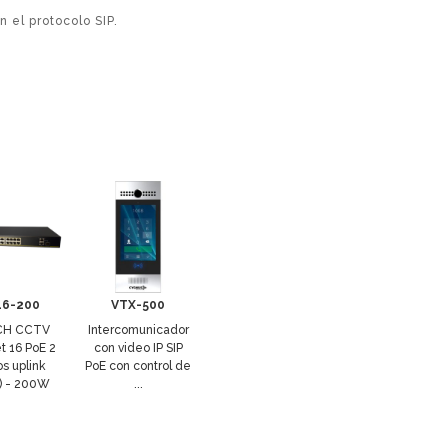
 el protocolo SIP.
16-200
VTX-500
CH CCTV
Intercomunicador
t 16 PoE 2
con video IP SIP
os uplink
PoE con control de
) - 200W
...