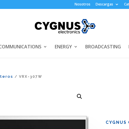
Nosotros
Descargas
Ca
COMMUNICATIONS
ENERGY
BROADCASTING
rteros
/ VRX-307W
CYGNUS 