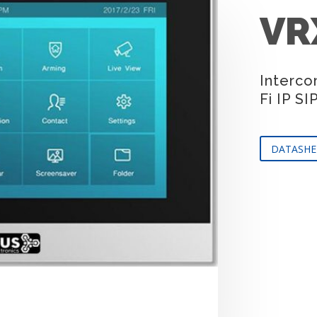
VR
Interco
Fi IP S
DATASHE