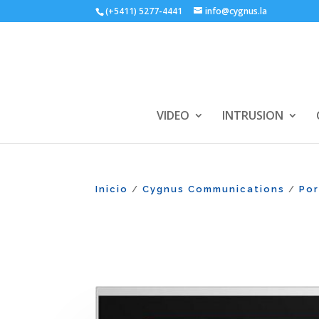
(+5411) 5277-4441
info@cygnus.la
VIDEO
INTRUSION
Inicio
Cygnus Communications
Po
/
/