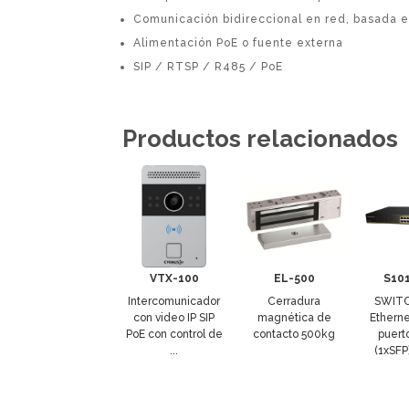
Comunicación bidireccional en red, basada en
Alimentación PoE o fuente externa
SIP / RTSP / R485 / PoE
Productos relacionados
VTX-100
EL-500
S10
Intercomunicador
Cerradura
SWIT
con video IP SIP
magnética de
Etherne
PoE con control de
contacto 500kg
puert
...
(1xSFP