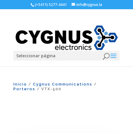
(+5411) 5277-4441
info@cygnus.la
Seleccionar página
Inicio
Cygnus Communications
/
/
Porteros
/ VTX-500