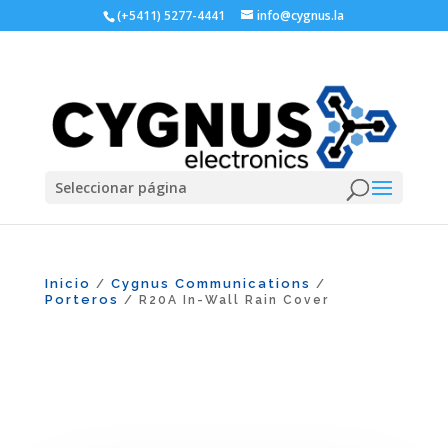
(+5411) 5277-4441
info@cygnus.la
Seleccionar página
Inicio
Cygnus Communications
/
/
Porteros
/ R20A In-Wall Rain Cover