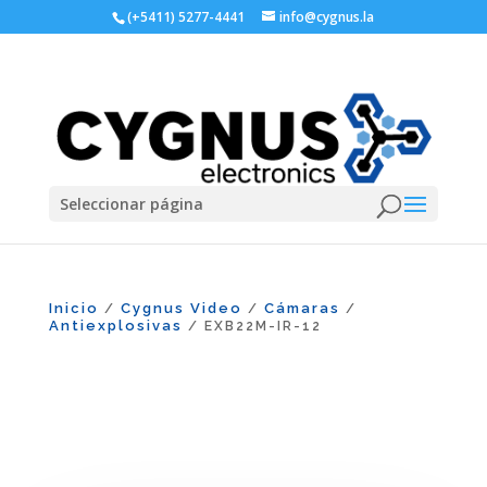
(+5411) 5277-4441
info@cygnus.la
Seleccionar página
Inicio
Cygnus Video
Cámaras
/
/
/
Antiexplosivas
/ EXB22M-IR-12