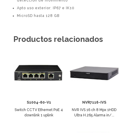
detección de movimiento
Apto uso exterior: IP67 e IK10
MicroSD hasta 128 GB
Productos relacionados
S1004-60-V1
NVR7116-IVS
Switch CCTV Ethernet PoE 4
NVR IVS 16 ch 8 Mpx 1HDD
downlink 1 uplink
Ultra H.265 Alarma in/...