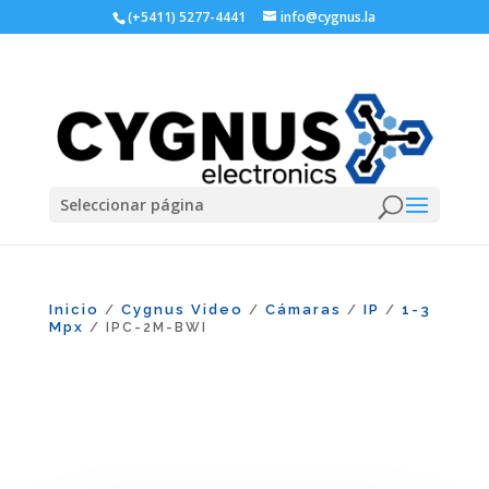
(+5411) 5277-4441
info@cygnus.la
Seleccionar página
Inicio
Cygnus Video
Cámaras
IP
1-3
/
/
/
/
Mpx
/ IPC-2M-BWI