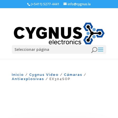
(+5411) 5277-4441
info@cygnus.la
Seleccionar página
Inicio
Cygnus Video
Cámaras
/
/
/
Antiexplosivas
/ EX304SOP