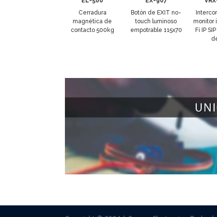
EL-500
EX-907
VRX
Cerradura
Botón de EXIT no-
Interco
magnética de
touch luminoso
monitor 
contacto 500kg
empotrable 115x70
Fi IP SI
de