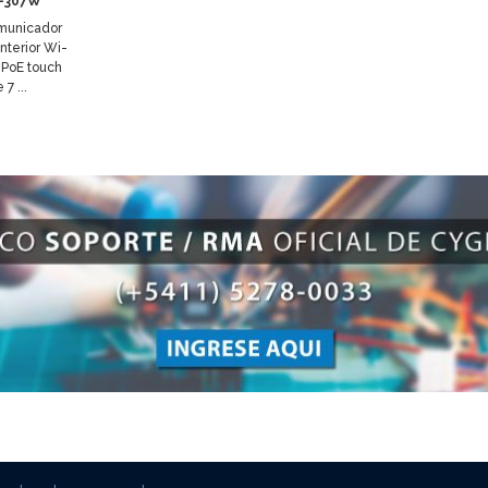
-307W
municador
interior Wi-
P PoE touch
 7 ...