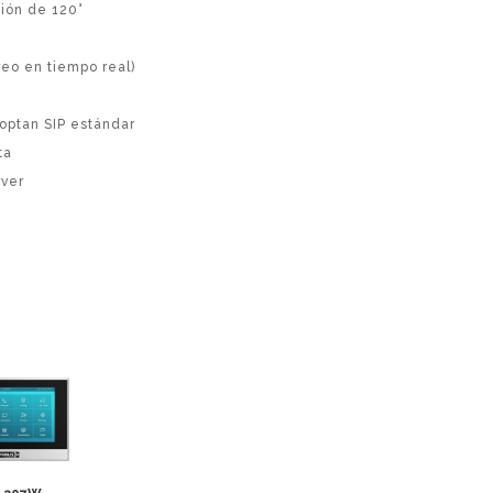
sión de 120°
eo en tiempo real)
doptan SIP estándar
ta
rver