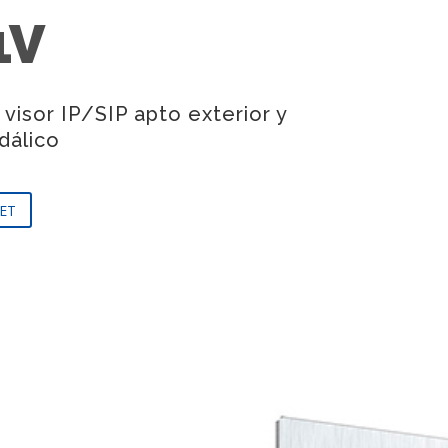
1V
 visor IP/SIP apto exterior y
dálico
ET