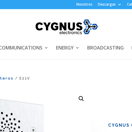
Nosotros
Descargas
Ca
COMMUNICATIONS
ENERGY
BROADCASTING
rteros
/ E21V
CYGNUS 