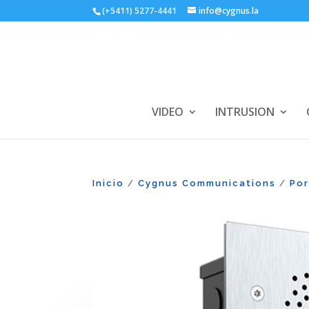
(+5411) 5277-4441
info@cygnus.la
VIDEO
INTRUSION
Inicio
Cygnus Communications
Po
/
/