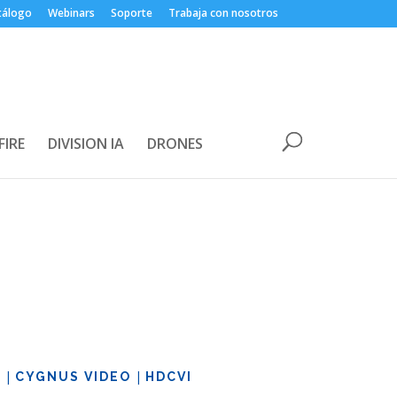
tálogo
Webinars
Soporte
Trabaja con nosotros
FIRE
DIVISION IA
DRONES
|
|
S
CYGNUS VIDEO
HDCVI