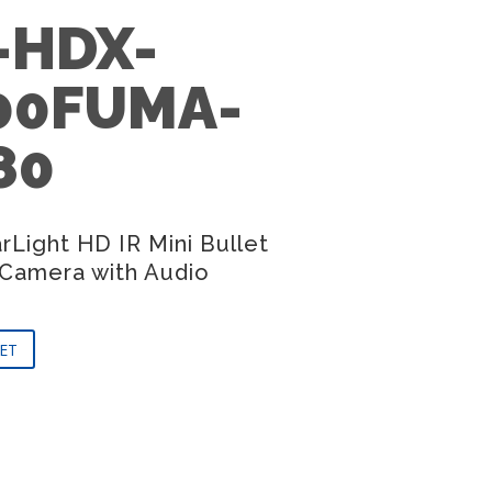
-HDX-
00FUMA-
80
rLight HD IR Mini Bullet
Camera with Audio
ET