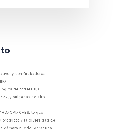
cto
ativo) y con Grabadores
HIK)
gica de torreta fija
 1/2,9 pulgadas de alto
I/AHD/CVI/CVBS, lo que
l producto y la diversidad de
 la cámara puede lograr una