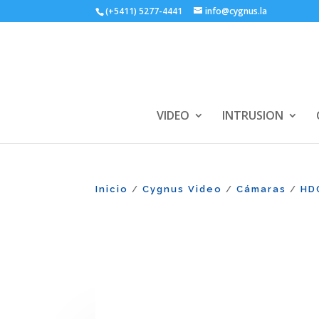
(+5411) 5277-4441
info@cygnus.la
VIDEO
INTRUSION
Inicio
Cygnus Video
Cámaras
HD
/
/
/