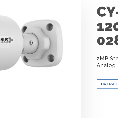
CY
12
02
2MP Sta
Analog 
DATASHE