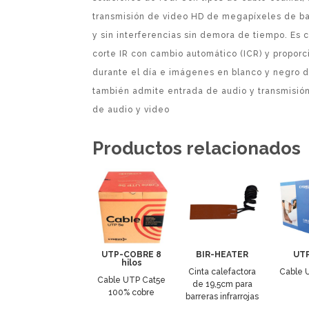
transmisión de video HD de megapíxeles de baj
y sin interferencias sin demora de tiempo. Es c
corte IR con cambio automático (ICR) y propor
durante el día e imágenes en blanco y negro 
también admite entrada de audio y transmisión
de audio y video
Productos relacionados
UTP-COBRE 8
BIR-HEATER
UT
hilos
Cinta calefactora
Cable 
Cable UTP Cat5e
de 19,5cm para
100% cobre
barreras infrarrojas