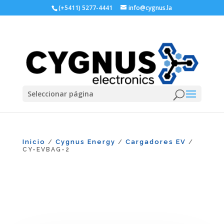
(+5411) 5277-4441
info@cygnus.la
Seleccionar página
Inicio
Cygnus Energy
Cargadores EV
/
/
/
CY-EVBAG-2