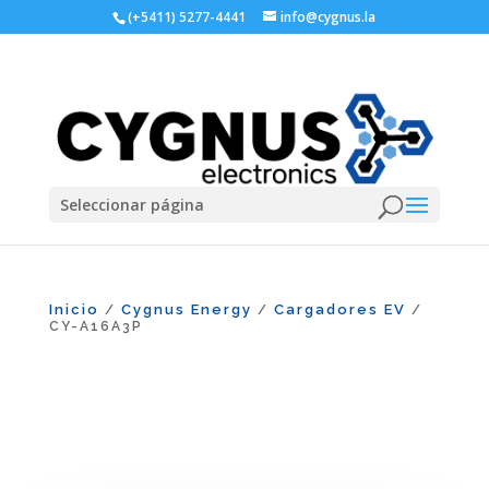
(+5411) 5277-4441
info@cygnus.la
Seleccionar página
Inicio
Cygnus Energy
Cargadores EV
/
/
/
CY-A16A3P