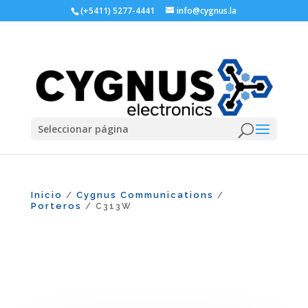
(+5411) 5277-4441
info@cygnus.la
Seleccionar página
Inicio
Cygnus Communications
/
/
Porteros
/ C313W