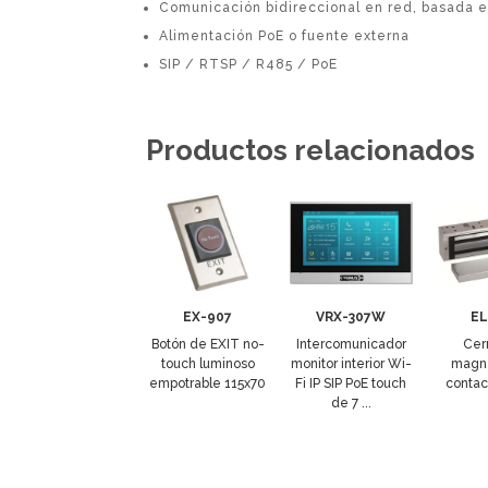
Comunicación bidireccional en red, basada en
Alimentación PoE o fuente externa
SIP / RTSP / R485 / PoE
Productos relacionados
EX-907
VRX-307W
EL
Botón de EXIT no-
Intercomunicador
Cer
touch luminoso
monitor interior Wi-
magné
empotrable 115x70
Fi IP SIP PoE touch
contac
de 7 ...