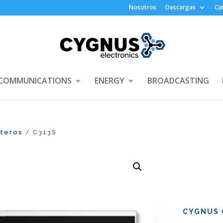
Nosotros
Descargas
Ca
COMMUNICATIONS
ENERGY
BROADCASTING
rteros
/ C313S
CYGNUS 