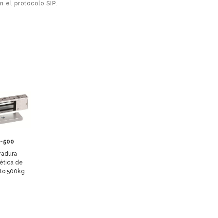
 el protocolo SIP.
-500
radura
tica de
to 500kg