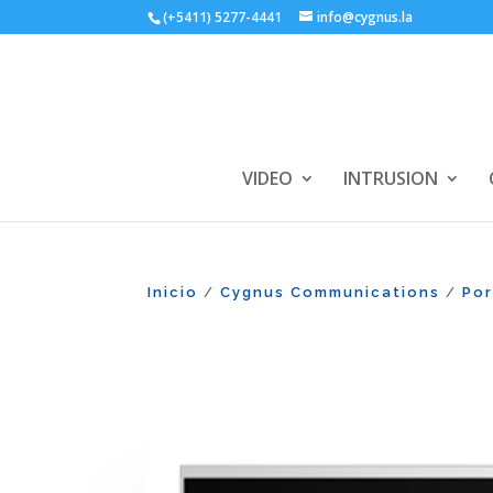
(+5411) 5277-4441
info@cygnus.la
VIDEO
INTRUSION
Inicio
Cygnus Communications
Po
/
/