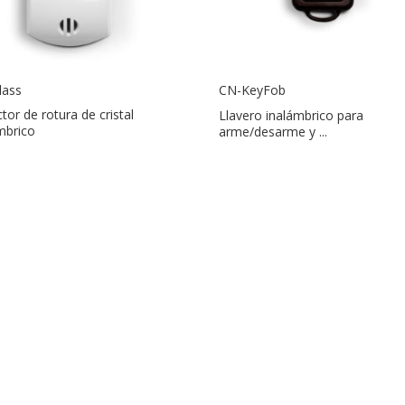
lass
CN-KeyFob
tor de rotura de cristal
Llavero inalámbrico para
mbrico
arme/desarme y ...