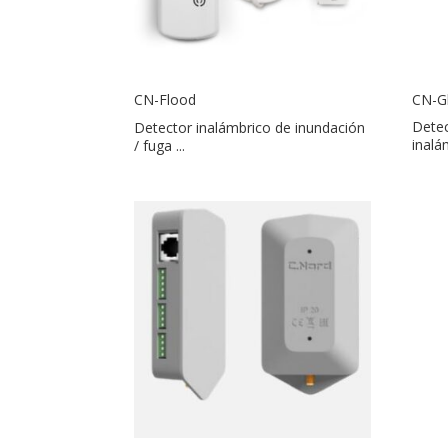
CN-Flood
CN-G
Detector inalámbrico de inundación
Detec
/ fuga ...
inalá