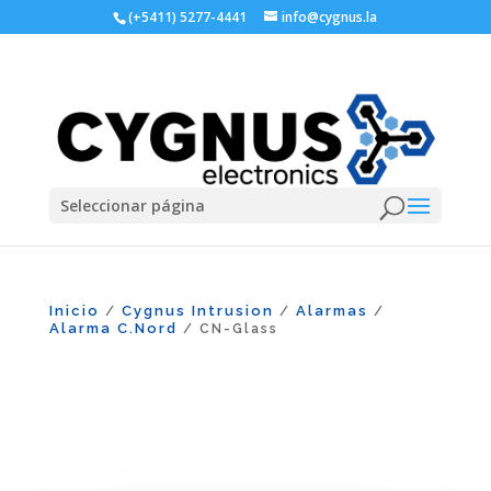
(+5411) 5277-4441
info@cygnus.la
Seleccionar página
Inicio
Cygnus Intrusion
Alarmas
/
/
/
Alarma C.Nord
/ CN-Glass