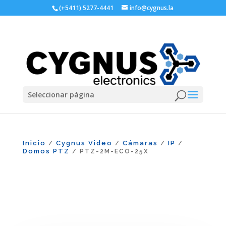
(+5411) 5277-4441
info@cygnus.la
Seleccionar página
Inicio
Cygnus Video
Cámaras
IP
/
/
/
/
Domos PTZ
/ PTZ-2M-ECO-25X