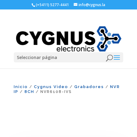
(+5411) 5277-4441
info@cygnus.la
Seleccionar página
Inicio
Cygnus Video
Grabadores
NVR
/
/
/
IP
8CH
/
/ NVR6108-IVS