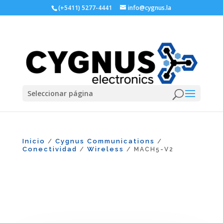
(+5411) 5277-4441
info@cygnus.la
Seleccionar página
Inicio
Cygnus Communications
/
/
Conectividad
Wireless
/
/ MACH5-V2