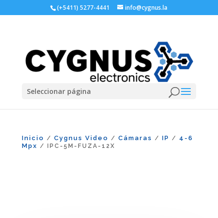
(+5411) 5277-4441
info@cygnus.la
Seleccionar página
Inicio
Cygnus Video
Cámaras
IP
4-6
/
/
/
/
Mpx
/ IPC-5M-FUZA-12X