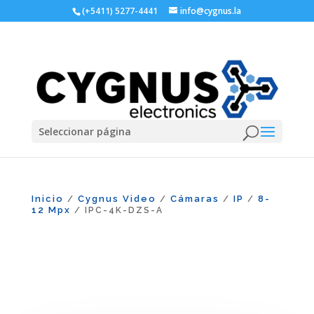
(+5411) 5277-4441
info@cygnus.la
Seleccionar página
Inicio
Cygnus Video
Cámaras
IP
8-
/
/
/
/
12 Mpx
/ IPC-4K-DZS-A