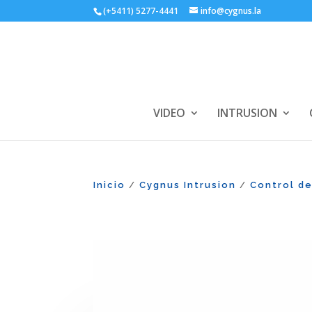
(+5411) 5277-4441
info@cygnus.la
VIDEO
INTRUSION
Inicio
Cygnus Intrusion
Control d
/
/