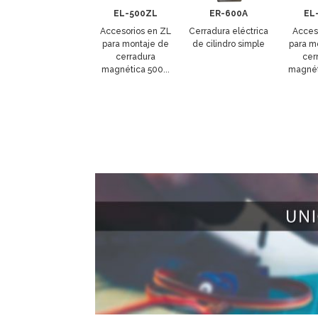
EL-500ZL
ER-600A
EL
Accesorios en ZL
Cerradura eléctrica
Acces
para montaje de
de cilindro simple
para m
cerradura
cer
magnética 500...
magnét