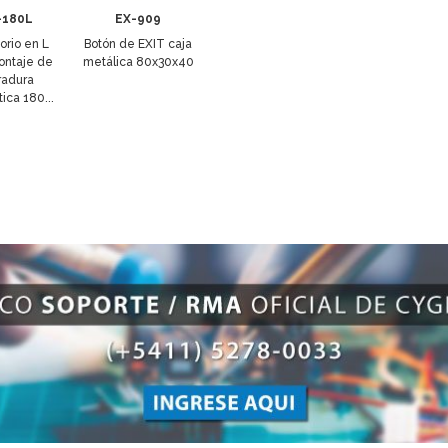
-180L
EX-909
orio en L
Botón de EXIT caja
ontaje de
metálica 80x30x40
radura
ica 180...