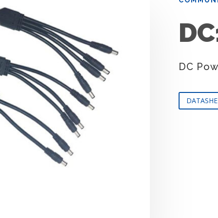
DC
DC Powe
DATASHE