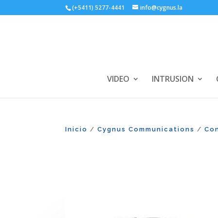
(+5411) 5277-4441
info@cygnus.la
VIDEO
INTRUSION
Inicio
Cygnus Communications
Con
/
/