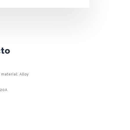
cto
 material: Alloy
 20A