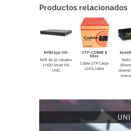
Productos relacionados
NVR7232-IVS
UTP-COBRE 8
S1008
hilos
NVR de 32 canales
Swit
Cable UTP Cat5e
2 HDD Smart IVS
Ether
100% cobre
UHD
downlin
marca