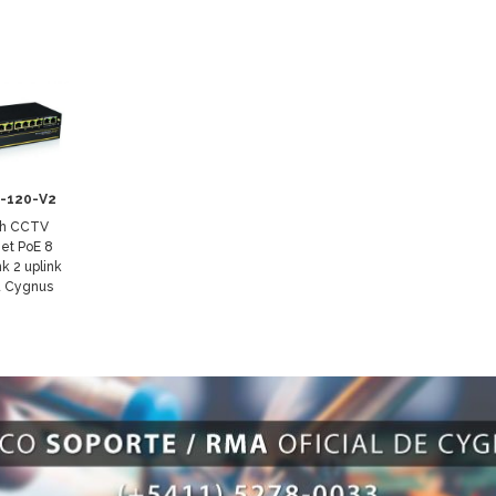
-120-V2
ch CCTV
net PoE 8
k 2 uplink
 Cygnus