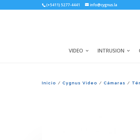
(+5411) 5277-4441
info@cygnus.la
VIDEO
INTRUSION
Inicio
Cygnus Video
Cámaras
Té
/
/
/