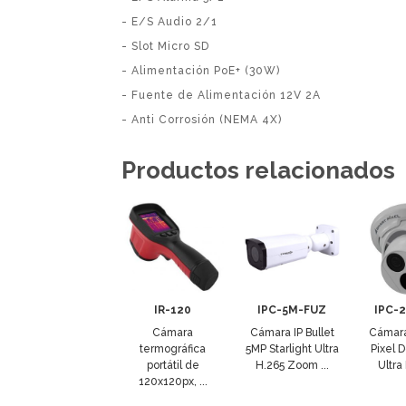
- E/S Audio 2/1
- Slot Micro SD
- Alimentación PoE+ (30W)
- Fuente de Alimentación 12V 2A
- Anti Corrosión (NEMA 4X)
Productos relacionados
IR-120
IPC-5M-FUZ
IPC-
Cámara
Cámara IP Bullet
Cámara
termográfica
5MP Starlight Ultra
Pixel 
portátil de
H.265 Zoom ...
Ultra 
120x120px, ...