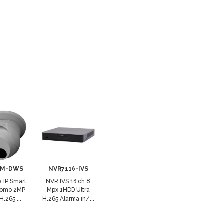
2M-DWS
NVR7116-IVS
 IP Smart
NVR IVS 16 ch 8
Domo 2MP
Mpx 1HDD Ultra
H.265 ...
H.265 Alarma in/...