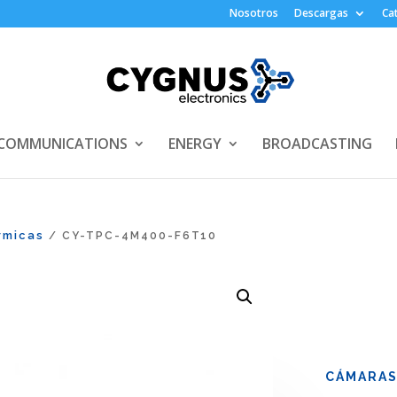
Nosotros
Descargas
Ca
COMMUNICATIONS
ENERGY
BROADCASTING
rmicas
/ CY-TPC-4M400-F6T10
CÁMARA