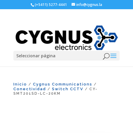
(+5411) 5277-4441
info@cygnus.la
Seleccionar página
Inicio
Cygnus Communications
/
/
Conectividad
Switch CCTV
/
/ CY-
SMT201SD-LC-20KM