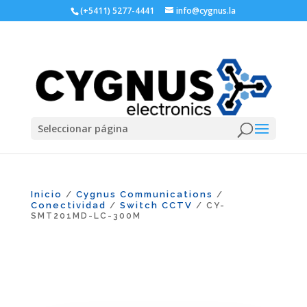
(+5411) 5277-4441
info@cygnus.la
Seleccionar página
Inicio
Cygnus Communications
/
/
Conectividad
Switch CCTV
/
/ CY-
SMT201MD-LC-300M