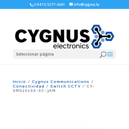
(+5411) 5277-4441
info@cygnus.la
Seleccionar página
Inicio
Cygnus Communications
/
/
Conectividad
Switch CCTV
/
/ CY-
SMG201SS-SC-3KM