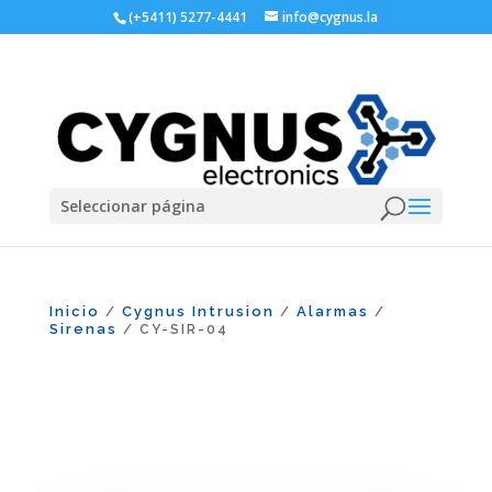
(+5411) 5277-4441
info@cygnus.la
Seleccionar página
Inicio
Cygnus Intrusion
Alarmas
/
/
/
Sirenas
/ CY-SIR-04