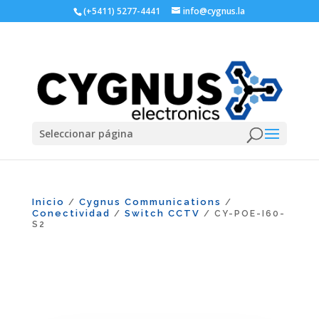
(+5411) 5277-4441
info@cygnus.la
Seleccionar página
Inicio
Cygnus Communications
/
/
Conectividad
Switch CCTV
/
/ CY-POE-I60-
S2