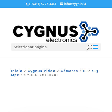
(+5411) 5277-4441
info@cygnus.la
Seleccionar página
Inicio
Cygnus Video
Cámaras
IP
1-3
/
/
/
/
Mpx
/ CY-IPC-2MF-0280