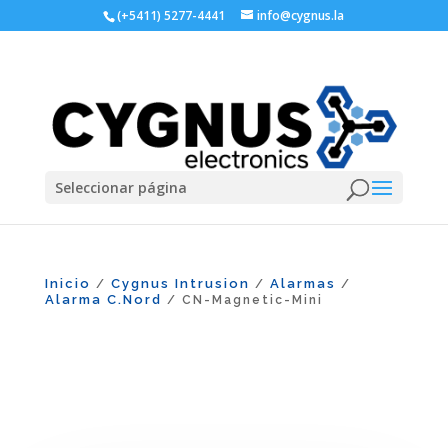
(+5411) 5277-4441
info@cygnus.la
Seleccionar página
Inicio
Cygnus Intrusion
Alarmas
/
/
/
Alarma C.Nord
/ CN-Magnetic-Mini