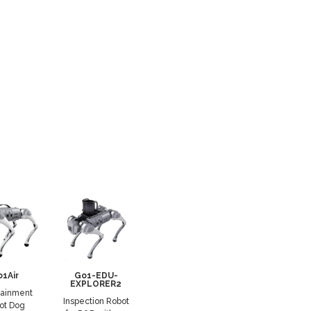
1Air
Go1-EDU-
EXPLORER2
tainment
Inspection Robot
ot Dog