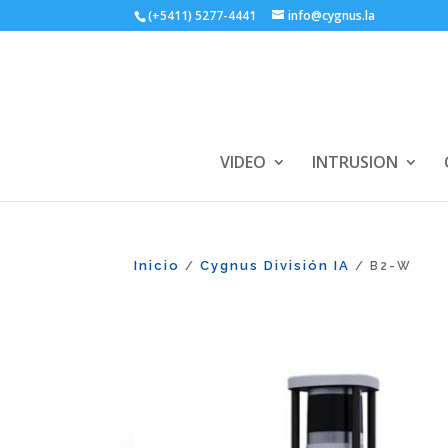
(+5411) 5277-4441
info@cygnus.la
VIDEO
INTRUSION
Inicio
Cygnus División IA
/
/ B2-W