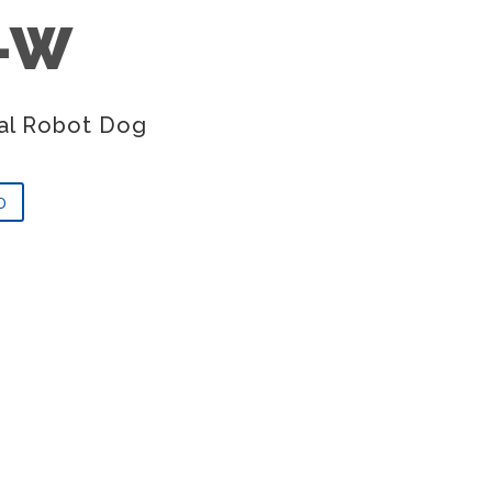
-W
ial Robot Dog
O